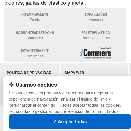
bidones, jaulas de plástico y metal.
INTEGRAPALETS
TOPALMACEN
Palets
Almacén
SOBRANTESDESTOCKS
PALETSPLASTICO
Sobrantes
Palets de Plástico
ESTANTERIASKIT
Estanterias
POLÍTICA DE PRIVACIDAD
MAPA WEB
CONDICIONES DE USO
PREGUNTAS FRECUENTES
🍪 Usamos cookies
CAMBIOS Y DEVOLUCIONES
INGRESA A TU CUENTA
CONTACTO
Utilizamos cookies propias y de terceros para mejorar tu
QUIENES SOMOS
experiencia de navegación, analizar el tráfico del sitio y
personalizar el contenido. Puedes aceptar todas las cookies,
rechazarlas o gestionar tus preferencias de forma individual.
© asistentecompras.com - Todos los derechos reservados
✓ Aceptar todas