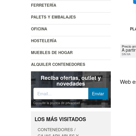
FERRETERÍA
PALETS Y EMBALAJES
OFICINA
PL
HOSTELERÍA
Precio an
A parti
MUEBLES DE HOGAR
SIN IVA
ALQUILER CONTENEDORES
Reciba ofertas, outlet y
Web es
novedades
Consulte la política de privacidad
LOS MÁS VISITADOS
CONTENEDORES
CAJAS APILABLES Y