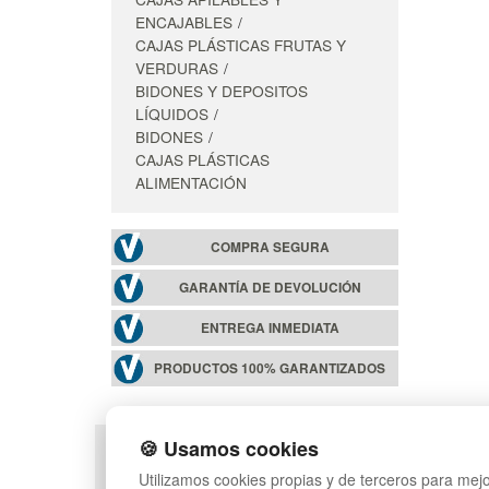
ENCAJABLES
CAJAS PLÁSTICAS FRUTAS Y
VERDURAS
BIDONES Y DEPOSITOS
LÍQUIDOS
BIDONES
CAJAS PLÁSTICAS
ALIMENTACIÓN
COMPRA SEGURA
GARANTÍA DE DEVOLUCIÓN
ENTREGA INMEDIATA
PRODUCTOS 100% GARANTIZADOS
🍪 Usamos cookies
POLÍTICA DE PRIVACIDAD
MAPA WEB
Utilizamos cookies propias y de terceros para mejo
CONDICIONES DE USO
PREGUNTAS FRECUEN