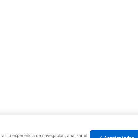
CAJAS
PALE
rar tu experiencia de navegación, analizar el
TES
ESTANTERÍAS
CONT
✓ Aceptar todas