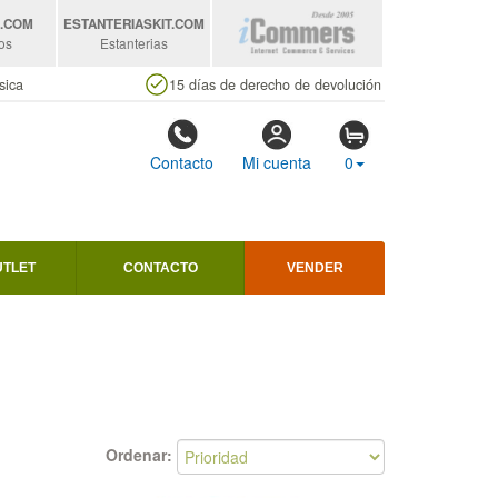
S
.COM
ESTANTERIASKIT
.COM
os
Estanterias
sica
15 días de derecho de devolución
Contacto
Mi cuenta
0
UTLET
CONTACTO
VENDER
Ordenar: