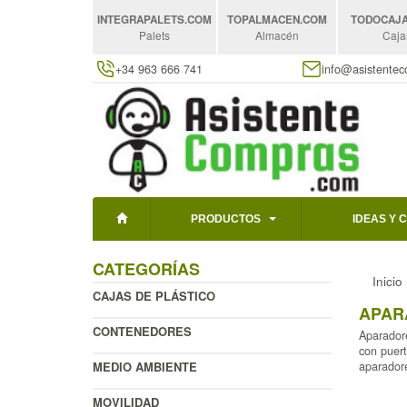
INTEGRAPALETS
.COM
TOPALMACEN
.COM
TODOCAJ
Palets
Almacén
Caja
+34 963 666 741
info@asistente
PRODUCTOS
IDEAS Y 
CATEGORÍAS
Inicio
CAJAS DE PLÁSTICO
APAR
CONTENEDORES
Aparadore
con puert
MEDIO AMBIENTE
aparadore
MOVILIDAD