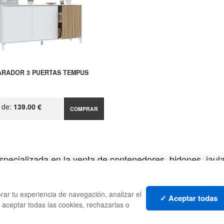
ARADOR 3 PUERTAS TEMPUS
r de:
139.00 €
COMPRAR
pecializada en la venta de contenedores, bidones, jaulas
CAJAS
PALE
rar tu experiencia de navegación, analizar el
TES
ESTANTERÍAS
CONT
✓ Aceptar todas
s aceptar todas las cookies, rechazarlas o
MANUTENCIÓN
LIQU
GESTIÓN DE RESIDUOS
LOTE