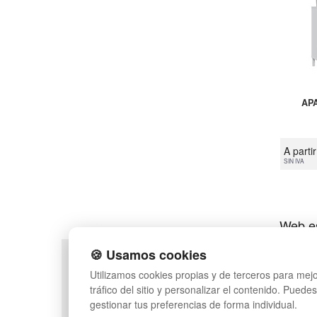
AP
A parti
SIN IVA
Web es
🍪 Usamos cookies
POLÍTICA DE PRIVACIDAD
MAPA WEB
Utilizamos cookies propias y de terceros para mejo
CONDICIONES DE USO
PREGUNTAS FRECUEN
tráfico del sitio y personalizar el contenido. Puede
CAMBIOS Y DEVOLUCIONES
INGRESA A TU CUENTA
gestionar tus preferencias de forma individual.
CONTACTO