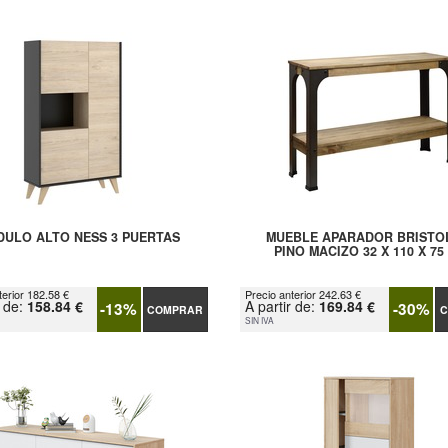
ULO ALTO NESS 3 PUERTAS
MUEBLE APARADOR BRISTO
PINO MACIZO 32 X 110 X 75
terior 182.58 €
Precio anterior 242.63 €
r de:
158.84 €
A partir de:
169.84 €
-13%
-30%
COMPRAR
C
SIN IVA