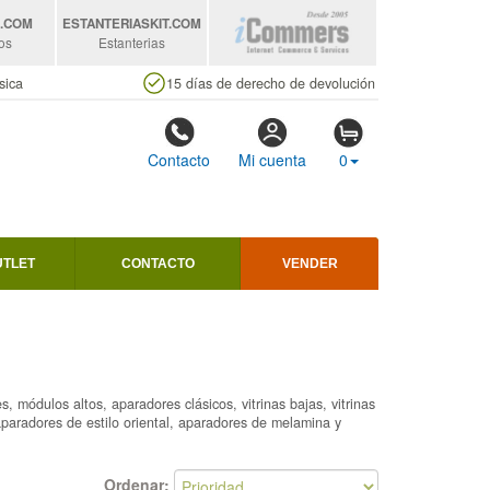
S
.COM
ESTANTERIASKIT
.COM
os
Estanterias
sica
15 días de derecho de devolución
Contacto
Mi cuenta
0
UTLET
CONTACTO
VENDER
 módulos altos, aparadores clásicos, vitrinas bajas, vitrinas
paradores de estilo oriental, aparadores de melamina y
Ordenar: