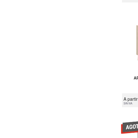
A
A parti
SIN IVA