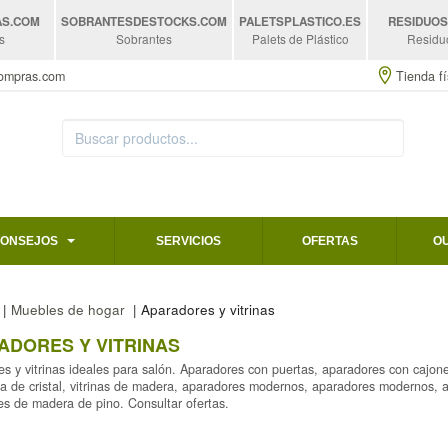
AS
.COM
SOBRANTESDESTOCKS
.COM
PALETSPLASTICO
.ES
RESIDUO
s
Sobrantes
Palets de Plástico
Residu
compras.com
Tienda fí
CONSEJOS
SERVICIOS
OFERTAS
O
|
Muebles de hogar
| Aparadores y vitrinas
ADORES Y VITRINAS
s y vitrinas ideales para salón. Aparadores con puertas, aparadores con cajones,
a de cristal, vitrinas de madera, aparadores modernos, aparadores modernos, a
s de madera de pino. Consultar ofertas.