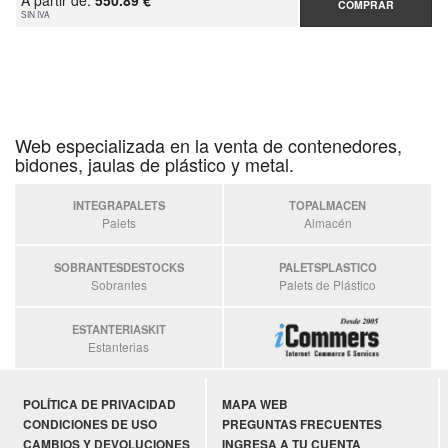
A partir de:
550.89 €
COMPRAR
SIN IVA
Web especializada en la venta de contenedores,
bidones, jaulas de plástico y metal.
INTEGRAPALETS
TOPALMACEN
Palets
Almacén
SOBRANTESDESTOCKS
PALETSPLASTICO
Sobrantes
Palets de Plástico
ESTANTERIASKIT
Estanterias
POLÍTICA DE PRIVACIDAD
MAPA WEB
CONDICIONES DE USO
PREGUNTAS FRECUENTES
CAMBIOS Y DEVOLUCIONES
INGRESA A TU CUENTA