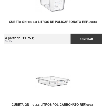
CUBETA GN 1/4 4.3 LITROS DE POLICARBONATO REF.09818
A partir de:
11.75 €
COMPRAR
SIN IVA
CUBETA GN 1/2 3.8 LITROS POLICARBONATO REF.09821