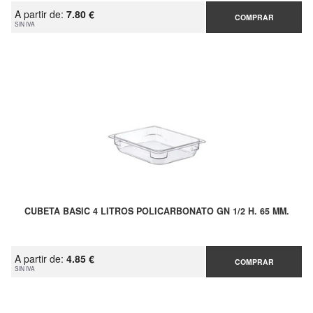
A partir de:
7.80 €
COMPRAR
SIN IVA
CUBETA BASIC 4 LITROS POLICARBONATO GN 1/2 H. 65 MM.
A partir de:
4.85 €
COMPRAR
SIN IVA