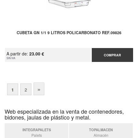
CUBETA GN 1/1 9 LITROS POLICARBONATO REF.09826
A partir de:
23.00 €
COMPRAR
SIN IVA
»
1
2
Web especializada en la venta de contenedores,
bidones, jaulas de plástico y metal.
INTEGRAPALETS
TOPALMACEN
Palets
Almacén