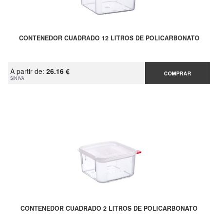
CONTENEDOR CUADRADO 12 LITROS DE POLICARBONATO
A partir de:
26.16 €
COMPRAR
SIN IVA
CONTENEDOR CUADRADO 2 LITROS DE POLICARBONATO