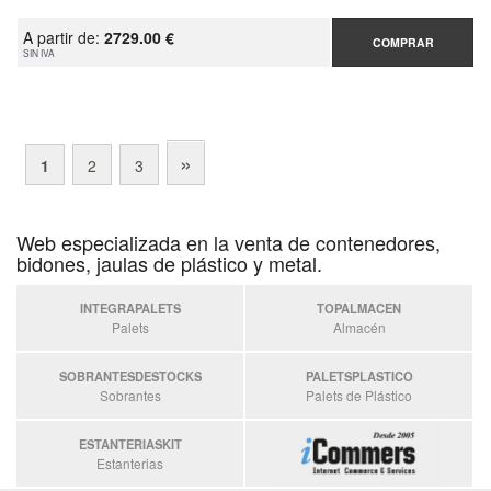
A partir de:
2729.00 €
COMPRAR
SIN IVA
»
1
2
3
Web especializada en la venta de contenedores,
bidones, jaulas de plástico y metal.
INTEGRAPALETS
TOPALMACEN
Palets
Almacén
SOBRANTESDESTOCKS
PALETSPLASTICO
Sobrantes
Palets de Plástico
ESTANTERIASKIT
Estanterias