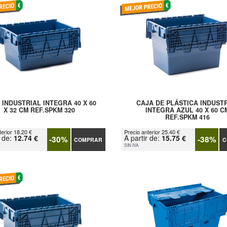
 INDUSTRIAL INTEGRA 40 X 60
CAJA DE PLÁSTICA INDUST
X 32 CM REF.SPKM 320
INTEGRA AZUL 40 X 60 C
REF.SPKM 416
terior 18.20 €
Precio anterior 25.40 €
r de:
12.74 €
A partir de:
15.75 €
-30%
-38%
COMPRAR
C
SIN IVA