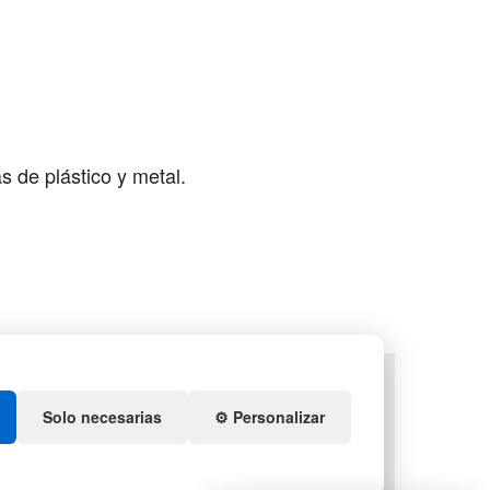
 de plástico y metal.
TS
DEPORTES
ENEDORES DE PLÁSTICO
ARTÍCULOS DE NATACIÓN
Solo necesarias
⚙️ Personalizar
IDACIÓN Y SOBRANTES
PALETS DE PLÁSTICO
S DE NAVIDAD