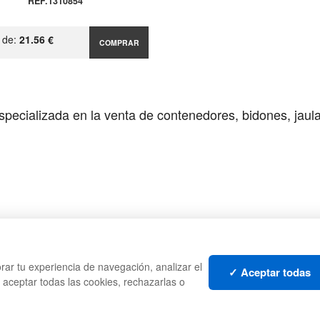
REF.1310854
r de:
21.56 €
COMPRAR
pecializada en la venta de contenedores, bidones, jaulas
CAJAS
PALE
rar tu experiencia de navegación, analizar el
TES
ESTANTERÍAS
CONT
✓ Aceptar todas
s aceptar todas las cookies, rechazarlas o
MANUTENCIÓN
LIQU
GESTIÓN DE RESIDUOS
LOTE