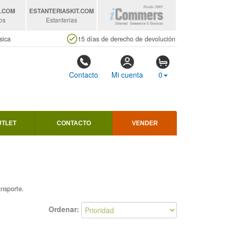
S
.COM
ESTANTERIASKIT
.COM
os
Estanterias
sica
15 días de derecho de devolución
Contacto
Mi cuenta
0
UTLET
CONTACTO
VENDER
ansporte.
Ordenar: