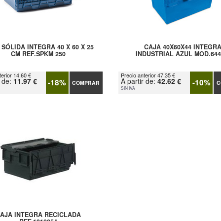
 SÓLIDA INTEGRA 40 X 60 X 25
CAJA 40X60X44 INTEGR
CM REF.SPKM 250
INDUSTRIAL AZUL MOD.644
terior 14.60 €
Precio anterior 47.35 €
r de:
11.97 €
A partir de:
42.62 €
-18%
-10%
COMPRAR
C
SIN IVA
AJA INTEGRA RECICLADA