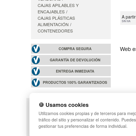
CAJAS APILABLES Y
ENCAJABLES
A parti
CAJAS PLÁSTICAS
SIN IVA
ALIMENTACIÓN
CONTENEDORES
Web es
COMPRA SEGURA
GARANTÍA DE DEVOLUCIÓN
ENTREGA INMEDIATA
PRODUCTOS 100% GARANTIZADOS
🍪 Usamos cookies
POLÍTICA DE PRIVACIDAD
MAPA WEB
Utilizamos cookies propias y de terceros para mejo
CONDICIONES DE USO
PREGUNTAS FRECUEN
tráfico del sitio y personalizar el contenido. Puede
CAMBIOS Y DEVOLUCIONES
INGRESA A TU CUENTA
gestionar tus preferencias de forma individual.
CONTACTO
QUIENES SOMOS