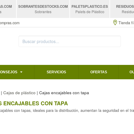
AS
.COM
SOBRANTESDESTOCKS
.COM
PALETSPLASTICO
.ES
RESIDUO
s
Sobrantes
Palets de Plástico
Residu
compras.com
Tienda fí
CONSEJOS
SERVICIOS
OFERTAS
O
|
Cajas de plástico
| Cajas encajables con tapa
S ENCAJABLES CON TAPA
ajables con tapas, ideales para la distribución, aumentan la seguridad en el tr