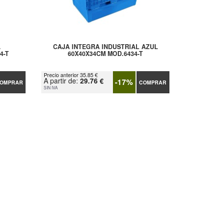
A
CAJA INTEGRA INDUSTRIAL AZUL
4-T
60X40X34CM MOD.6434-T
Precio anterior 35.85 €
A partir de:
29.76 €
-17%
OMPRAR
COMPRAR
SIN IVA