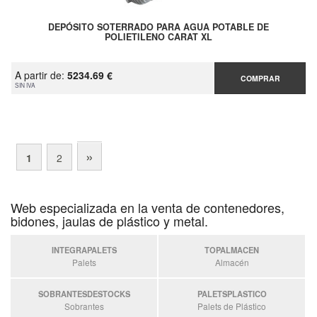
DEPÓSITO SOTERRADO PARA AGUA POTABLE DE
POLIETILENO CARAT XL
A partir de:
5234.69 €
COMPRAR
SIN IVA
»
1
2
Web especializada en la venta de contenedores,
bidones, jaulas de plástico y metal.
INTEGRAPALETS
TOPALMACEN
Palets
Almacén
SOBRANTESDESTOCKS
PALETSPLASTICO
Sobrantes
Palets de Plástico