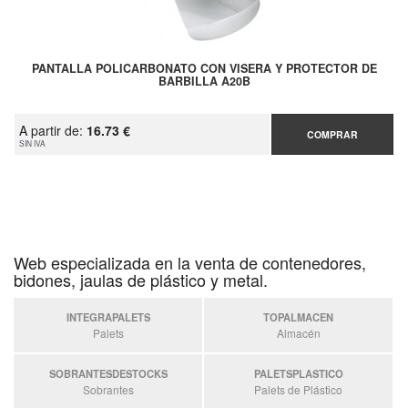
PANTALLA POLICARBONATO CON VISERA Y PROTECTOR DE
BARBILLA A20B
A partir de:
16.73 €
COMPRAR
SIN IVA
Web especializada en la venta de contenedores,
bidones, jaulas de plástico y metal.
INTEGRAPALETS
TOPALMACEN
Palets
Almacén
SOBRANTESDESTOCKS
PALETSPLASTICO
Sobrantes
Palets de Plástico