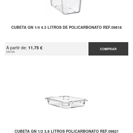
CUBETA GN 1/4 4.3 LITROS DE POLICARBONATO REF.09818
A partir de:
11.75 €
COMPRAR
SIN IVA
CUBETA GN 1/2 3.8 LITROS POLICARBONATO REF.09821