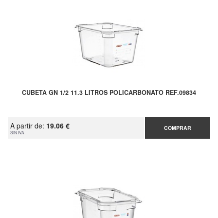
CUBETA GN 1/2 11.3 LITROS POLICARBONATO REF.09834
A partir de:
19.06 €
COMPRAR
SIN IVA