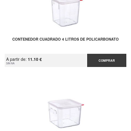
CONTENEDOR CUADRADO 4 LITROS DE POLICARBONATO
A partir de:
11.10 €
COMPRAR
SIN IVA