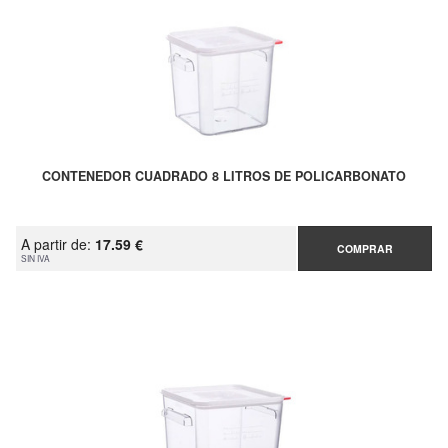
CONTENEDOR CUADRADO 8 LITROS DE POLICARBONATO
A partir de:
17.59 €
COMPRAR
SIN IVA