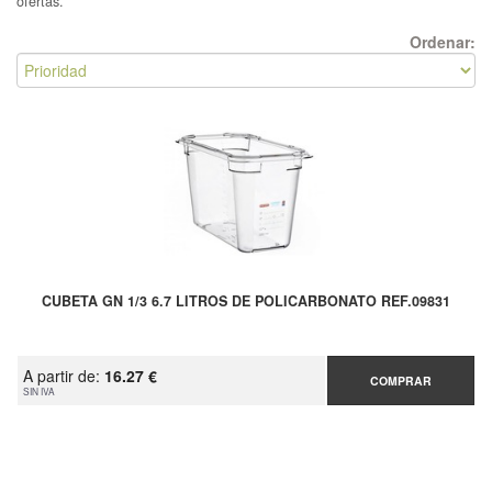
ofertas.
Ordenar:
CUBETA GN 1/3 6.7 LITROS DE POLICARBONATO REF.09831
A partir de:
16.27 €
COMPRAR
SIN IVA