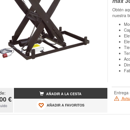
max 3
Obtén aq
nuestra t
Mo
Ca
El
El
Tie
Ten
Acc
Di
Fa
de:
Entrega 
AÑADIR A LA CESTA
00 €
Avis
AÑADIR A FAVORITOS
luido