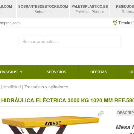
AS
.COM
SOBRANTESDESTOCKS
.COM
PALETSPLASTICO
.ES
RESIDUO
s
Sobrantes
Palets de Plástico
Residu
compras.com
Tienda fí
CONSEJOS
SERVICIOS
OFERTAS
O
|
Movilidad
| Traspalets y apiladores
HIDRÁULICA ELÉCTRICA 3000 KG 1020 MM REF.58
DESCRIP
Mesa h