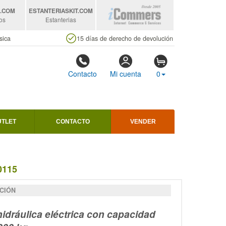
S
.COM
ESTANTERIASKIT
.COM
os
Estanterias
sica
15 días de derecho de devolución
Contacto
Mi cuenta
0
UTLET
CONTACTO
VENDER
0115
CIÓN
idráulica eléctrica con capacidad