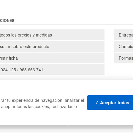
CIONES
todos los precios y medidas
Entreg
ultar sobre este producto
Cambio
imir ficha
Formas
 024 125 / 963 666 741
CAJAS
PALE
rar tu experiencia de navegación, analizar el
TES
ESTANTERÍAS
CONT
✓ Aceptar todas
s aceptar todas las cookies, rechazarlas o
MANUTENCIÓN
LIQU
GESTIÓN DE RESIDUOS
LOTE