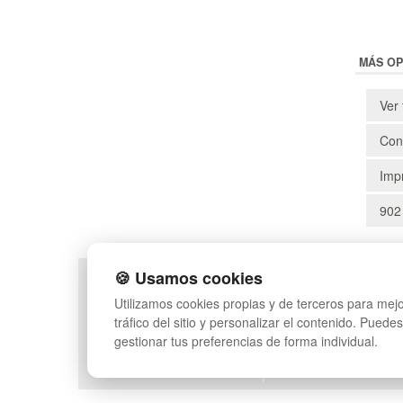
MÁS OP
Ver 
Cons
Impr
902
🍪 Usamos cookies
POLÍTICA DE PRIVACIDAD
MAPA WEB
Utilizamos cookies propias y de terceros para mejo
CONDICIONES DE USO
PREGUNTAS FRECUEN
tráfico del sitio y personalizar el contenido. Puede
CAMBIOS Y DEVOLUCIONES
INGRESA A TU CUENTA
gestionar tus preferencias de forma individual.
CONTACTO
QUIENES SOMOS