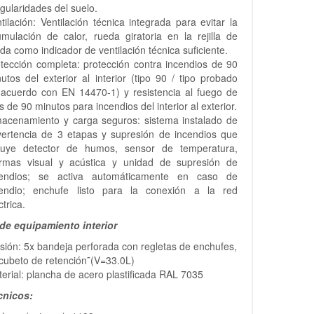
egularidades del suelo.
tilación: Ventilación técnica integrada para evitar la
mulación de calor, rueda giratoria en la rejilla de
ida como indicador de ventilación técnica suficiente.
tección completa: protección contra incendios de 90
utos del exterior al interior (tipo 90 / tipo probado
 acuerdo con EN 14470-1) y resistencia al fuego de
 de 90 minutos para incendios del interior al exterior.
macenamiento y carga seguros: sistema instalado de
vertencia de 3 etapas y supresión de incendios que
cluye detector de humos, sensor de temperatura,
armas visual y acústica y unidad de supresión de
cendios; se activa automáticamente en caso de
cendio; enchufe listo para la conexión a la red
ctrica.
de equipamiento interior
sión: 5x bandeja perforada con regletas de enchufes,
cubeto de retención˜(V=33.0L)
erial: plancha de acero plastificada RAL 7035
cnicos: