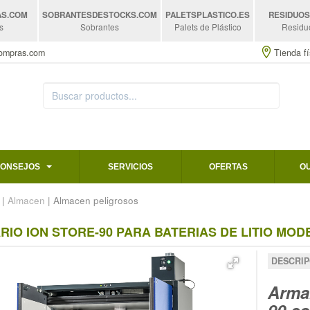
AS
.COM
SOBRANTESDESTOCKS
.COM
PALETSPLASTICO
.ES
RESIDUO
s
Sobrantes
Palets de Plástico
Residu
compras.com
Tienda fí
CONSEJOS
SERVICIOS
OFERTAS
O
|
Almacen
| Almacen peligrosos
IO ION STORE-90 PARA BATERIAS DE LITIO MODE
DESCRIP
Arma
90 co