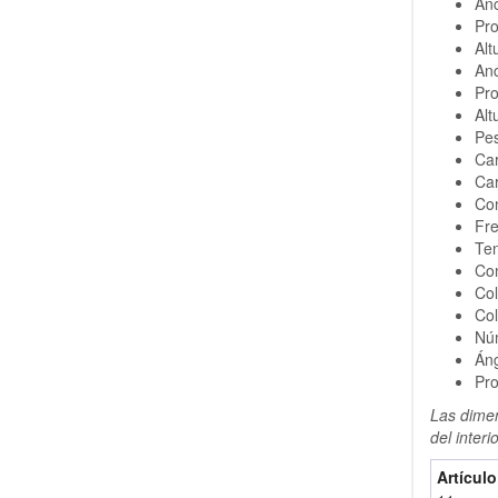
An
Pro
Alt
Anc
Pro
Alt
Pes
Car
Ca
Con
Fre
Ten
Con
Col
Col
Nú
Áng
Pro
Las dimen
del interio
Artícul