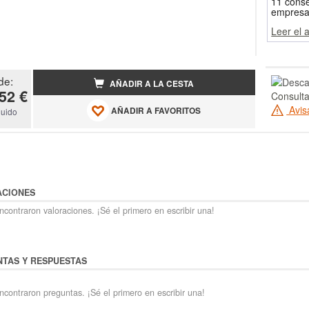
11 conse
empresa
Leer el 
de:
AÑADIR A LA CESTA
52 €
Consulta
Avis
AÑADIR A FAVORITOS
luido
ACIONES
contraron valoraciones. ¡Sé el primero en escribir una!
TAS Y RESPUESTAS
ncontraron preguntas. ¡Sé el primero en escribir una!