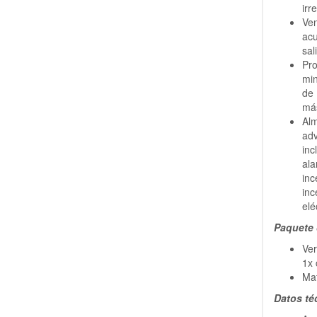
irr
Ven
acu
sal
Pro
min
de
más
Al
ad
in
al
in
in
elé
Paquete 
Ver
1x 
Mat
Datos té