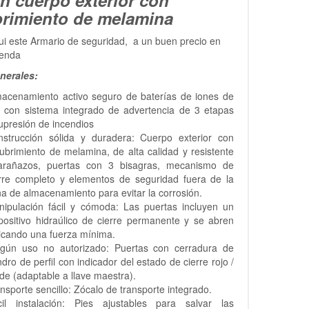
brimiento de melamina
i este Armario de seguridad, a un buen precio en
ienda
nerales:
macenamiento activo seguro de baterías de iones de
io con sistema integrado de advertencia de 3 etapas
upresión de incendios
nstrucción sólida y duradera: Cuerpo exterior con
ubrimiento de melamina, de alta calidad y resistente
arañazos, puertas con 3 bisagras, mecanismo de
erre completo y elementos de seguridad fuera de la
a de almacenamiento para evitar la corrosión.
nipulación fácil y cómoda: Las puertas incluyen un
positivo hidraúlico de cierre permanente y se abren
icando una fuerza mínima.
ngún uso no autorizado: Puertas con cerradura de
indro de perfil con indicador del estado de cierre rojo /
de (adaptable a llave maestra).
nsporte sencillo: Zócalo de transporte integrado.
cil instalación: Pies ajustables para salvar las