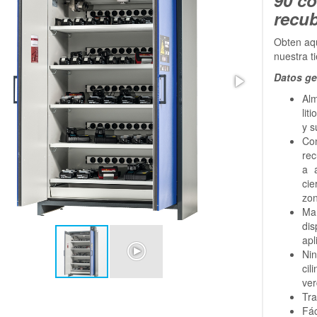
recu
Obten aqu
nuestra t
Datos ge
Al
lit
y s
Co
rec
a 
ci
zon
Ma
dis
apl
Ni
cil
ver
Tra
Fá