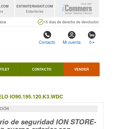
S
.COM
ESTANTERIASKIT
.COM
os
Estanterias
sica
15 días de derecho de devolución
Contacto
Mi cuenta
0
UTLET
CONTACTO
VENDER
LO IO90.195.120.K3.WDC
CIÓN
rio de seguridad ION STORE-
n cuerpo exterior con