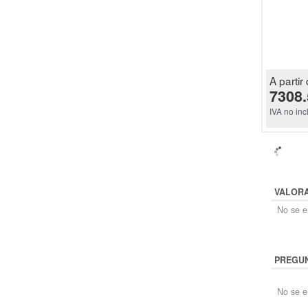
A partir 
7308.
IVA no inc
VALOR
No se en
PREGUN
No se e