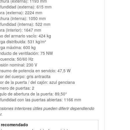
chura (externa): 1193 mm
fundidad (externa): 615 mm
ura (externa): 2224 mm
hura (interna): 1050 mm
fundidad (interna): 522 mm
ura (interior): 1647 mm
o del armario vacío: 424 kg
ga distribuida: 531 kg/m²
rga máxima: 600 kg
ducto de ventilación: 75 NW
cuencia: 50/60 Hz
sión nominal: 230 V
sumo de potencia en servicio: 47,5 W
or del cuerpo: gris antracita
or de la puerta / del cajón: azul genciana
mero de puertas: 2
ulo de abertura de la puerta: 89,50°
fundidad con las puertas abiertas: 1166 mm
siones interiores útiles pueden diferir dependiendo
r.
o recomendado