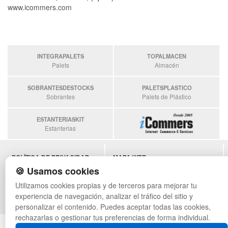
www.icommers.com
INTEGRAPALETS
TOPALMACEN
Palets
Almacén
SOBRANTESDESTOCKS
PALETSPLASTICO
Sobrantes
Palets de Plástico
ESTANTERIASKIT
Estanterias
POLÍTICA DE PRIVACIDAD
MAPA WEB
CONDICIONES DE USO
PREGUNTAS FRECUENTES
🍪 Usamos cookies
CAMBIOS Y DEVOLUCIONES
INGRESA A TU CUENTA
Utilizamos cookies propias y de terceros para mejorar tu
CONTACTO
experiencia de navegación, analizar el tráfico del sitio y
QUIENES SOMOS
personalizar el contenido. Puedes aceptar todas las cookies,
rechazarlas o gestionar tus preferencias de forma individual.
© asistentecompras.com - Todos los derechos reservados