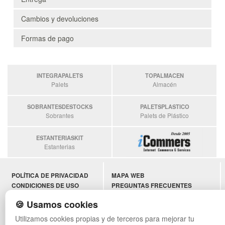
Cambios y devoluciones
Formas de pago
INTEGRAPALETS
TOPALMACEN
Palets
Almacén
SOBRANTESDESTOCKS
PALETSPLASTICO
Sobrantes
Palets de Plástico
ESTANTERIASKIT
Estanterias
POLÍTICA DE PRIVACIDAD
MAPA WEB
CONDICIONES DE USO
PREGUNTAS FRECUENTES
CAMBIOS Y DEVOLUCIONES
INGRESA A TU CUENTA
🍪 Usamos cookies
CONTACTO
QUIENES SOMOS
Utilizamos cookies propias y de terceros para mejorar tu