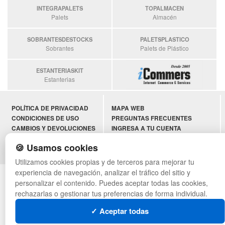
INTEGRAPALETS
TOPALMACEN
Palets
Almacén
SOBRANTESDESTOCKS
PALETSPLASTICO
Sobrantes
Palets de Plástico
ESTANTERIASKIT
Estanterias
POLÍTICA DE PRIVACIDAD
MAPA WEB
CONDICIONES DE USO
PREGUNTAS FRECUENTES
CAMBIOS Y DEVOLUCIONES
INGRESA A TU CUENTA
CONTACTO
🍪 Usamos cookies
QUIENES SOMOS
Utilizamos cookies propias y de terceros para mejorar tu
experiencia de navegación, analizar el tráfico del sitio y
© asistentecompras.com - Todos los derechos reservados
personalizar el contenido. Puedes aceptar todas las cookies,
rechazarlas o gestionar tus preferencias de forma individual.
✓ Aceptar todas