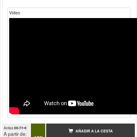
Video
Antes
66.71 €
AÑADIR A LA CESTA
A partir de: