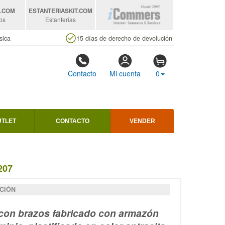
S
.COM
ESTANTERIASKIT
.COM
os
Estanterias
sica
15 días de derecho de devolución
Contacto
Mi cuenta
0
UTLET
CONTACTO
VENDER
207
CIÓN
 con brazos fabricado con armazón