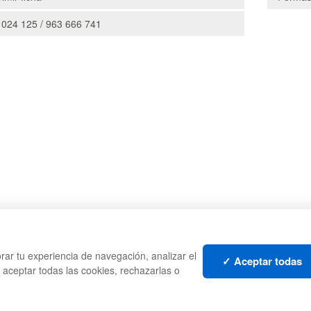
 024 125 / 963 666 741
CAJAS
PALE
rar tu experiencia de navegación, analizar el
TES
ESTANTERÍAS
CONT
✓ Aceptar todas
s aceptar todas las cookies, rechazarlas o
MANUTENCIÓN
LIQU
GESTIÓN DE RESIDUOS
LOTE