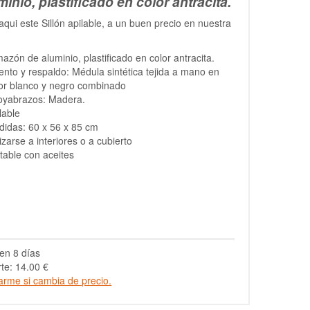
minio, plastificado en color antracita.
qui este Sillón apilable, a un buen precio en nuestra
azón de aluminio, plastificado en color antracita.
ento y respaldo: Médula sintética tejida a mano en
or blanco y negro combinado
oyabrazos: Madera.
lable
idas: 60 x 56 x 85 cm
lizarse a interiores o a cubierto
table con aceites
en 8 días
te: 14.00 €
arme si cambia de precio.