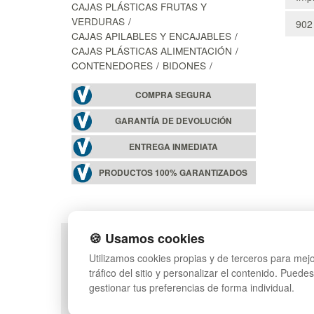
CAJAS PLÁSTICAS FRUTAS Y
VERDURAS
902
CAJAS APILABLES Y ENCAJABLES
CAJAS PLÁSTICAS ALIMENTACIÓN
CONTENEDORES
BIDONES
COMPRA SEGURA
GARANTÍA DE DEVOLUCIÓN
ENTREGA INMEDIATA
PRODUCTOS 100% GARANTIZADOS
🍪 Usamos cookies
POLÍTICA DE PRIVACIDAD
MAPA WEB
Utilizamos cookies propias y de terceros para mejo
CONDICIONES DE USO
PREGUNTAS FRECUEN
tráfico del sitio y personalizar el contenido. Puede
CAMBIOS Y DEVOLUCIONES
INGRESA A TU CUENTA
gestionar tus preferencias de forma individual.
CONTACTO
QUIENES SOMOS