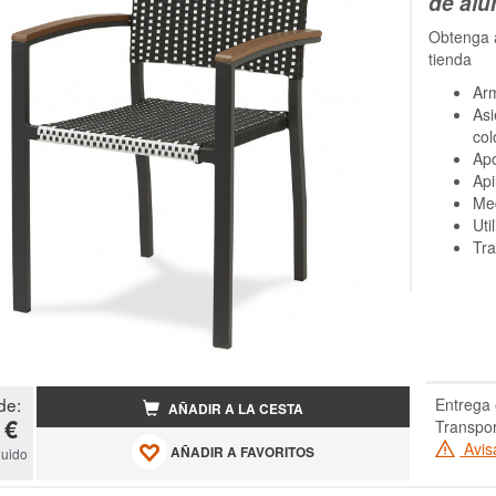
de alu
Obtenga a
tienda
Arm
Asi
col
Ap
Api
Med
Uti
Tra
de:
Entrega 
AÑADIR A LA CESTA
 €
Transpor
Avis
AÑADIR A FAVORITOS
luido