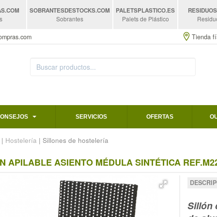
AS
.COM
SOBRANTESDESTOCKS
.COM
PALETSPLASTICO
.ES
RESIDUO
s
Sobrantes
Palets de Plástico
Residu
compras.com
Tienda fí
CONSEJOS
SERVICIOS
OFERTAS
O
|
Hostelería
| Sillones de hostelería
N APILABLE ASIENTO MÉDULA SINTÉTICA REF.M2
DESCRIP
Sillón