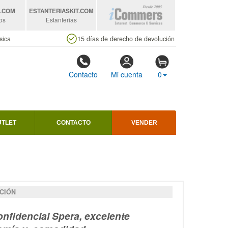
S
.COM
ESTANTERIASKIT
.COM
os
Estanterias
sica
15 días de derecho de devolución
Contacto
Mi cuenta
0
UTLET
CONTACTO
VENDER
CIÓN
confidencial Spera, excelente