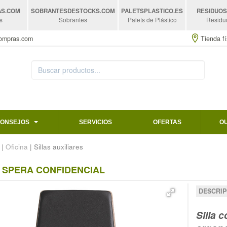
AS
.COM
SOBRANTESDESTOCKS
.COM
PALETSPLASTICO
.ES
RESIDUO
s
Sobrantes
Palets de Plástico
Residu
compras.com
Tienda fí
CONSEJOS
SERVICIOS
OFERTAS
O
|
Oficina
| Sillas auxiliares
A SPERA CONFIDENCIAL
DESCRIP
Silla 