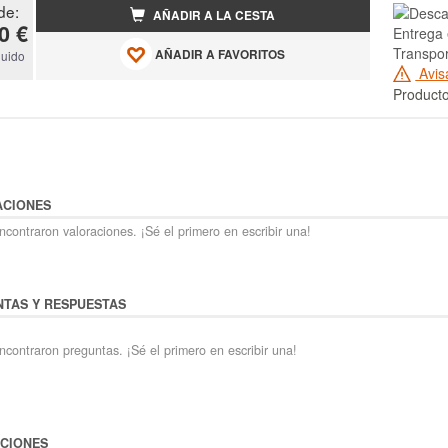
de:
AÑADIR A LA CESTA
0 €
Entrega 
Transpor
AÑADIR A FAVORITOS
luido
Avis
Producto
ACIONES
contraron valoraciones. ¡Sé el primero en escribir una!
TAS Y RESPUESTAS
ncontraron preguntas. ¡Sé el primero en escribir una!
CIONES