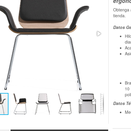
ergon
Obtenga 
tienda.
Datos Ge
Hi
di
Aca
Asi
Bra
10 
pol
Datos Té
Me