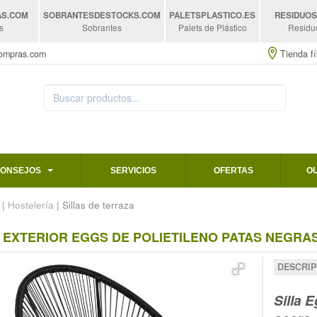
AS
.COM
SOBRANTESDESTOCKS
.COM
PALETSPLASTICO
.ES
RESIDUO
s
Sobrantes
Palets de Plástico
Residu
compras.com
Tienda fí
CONSEJOS
SERVICIOS
OFERTAS
O
|
Hostelería
| Sillas de terraza
 EXTERIOR EGGS DE POLIETILENO PATAS NEGRAS 8
DESCRIP
Silla 