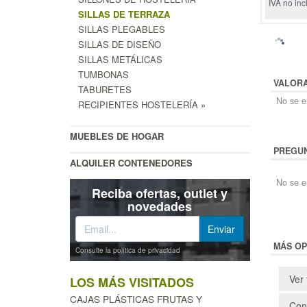
IVA no inc
SILLAS DE TERRAZA
SILLAS PLEGABLES
SILLAS DE DISEÑO
SILLAS METÁLICAS
TUMBONAS
VALOR
TABURETES
No se en
RECIPIENTES HOSTELERÍA »
MUEBLES DE HOGAR
PREGUN
ALQUILER CONTENEDORES
No se e
Reciba ofertas, outlet y
novedades
MÁS OP
Consulte la política de privacidad
Ver 
LOS MÁS VISITADOS
CAJAS PLÁSTICAS FRUTAS Y
Cons