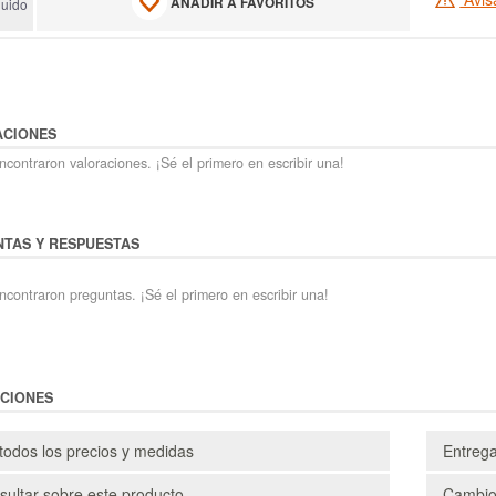
AÑADIR A FAVORITOS
luido
ACIONES
contraron valoraciones. ¡Sé el primero en escribir una!
TAS Y RESPUESTAS
ncontraron preguntas. ¡Sé el primero en escribir una!
CIONES
todos los precios y medidas
Entreg
ultar sobre este producto
Cambio