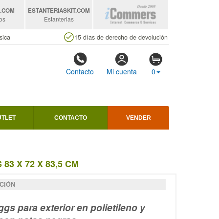
S
.COM
ESTANTERIASKIT
.COM
os
Estanterias
sica
15 días de derecho de devolución
Contacto
Mi cuenta
0
UTLET
CONTACTO
VENDER
3 X 72 X 83,5 CM
CIÓN
Eggs para exterior en polietileno y