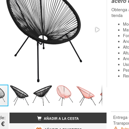
acero 
Obtenga 
tienda
Mo
Mat
Fo
An
Alt
Alt
Anc
Uso
Pes
Re
de:
Entrega 
AÑADIR A LA CESTA
 €
Transpor
Avis