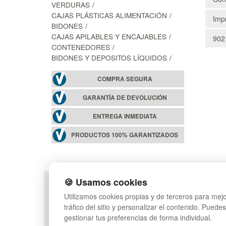
VERDURAS
CAJAS PLÁSTICAS ALIMENTACIÓN
Impr
BIDONES
CAJAS APILABLES Y ENCAJABLES
902
CONTENEDORES
BIDONES Y DEPOSITOS LÍQUIDOS
COMPRA SEGURA
GARANTÍA DE DEVOLUCIÓN
ENTREGA INMEDIATA
PRODUCTOS 100% GARANTIZADOS
🍪 Usamos cookies
POLÍTICA DE PRIVACIDAD
MAPA WEB
Utilizamos cookies propias y de terceros para mejo
CONDICIONES DE USO
PREGUNTAS FRECUEN
tráfico del sitio y personalizar el contenido. Puede
CAMBIOS Y DEVOLUCIONES
INGRESA A TU CUENTA
gestionar tus preferencias de forma individual.
CONTACTO