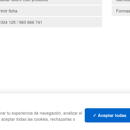
imir ficha
Formas
 024 125 / 963 666 741
CAJAS
PALE
rar tu experiencia de navegación, analizar el
TES
ESTANTERÍAS
CONT
✓ Aceptar todas
s aceptar todas las cookies, rechazarlas o
MANUTENCIÓN
LIQU
GESTIÓN DE RESIDUOS
LOTE