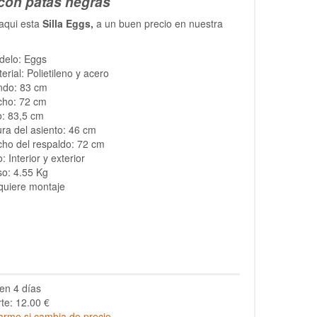
con patas negras
aqui esta
Silla Eggs,
a un buen precio en nuestra
delo: Eggs
erial: Polietileno y acero
ndo: 83 cm
cho: 72 cm
o: 83,5 cm
ura del asiento: 46 cm
ho del respaldo: 72 cm
: Interior y exterior
o: 4.55 Kg
quiere montaje
en 4 días
te: 12.00 €
arme si cambia de precio.