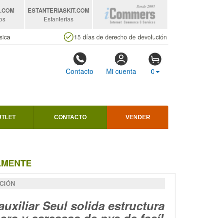
S
.COM
ESTANTERIASKIT
.COM
os
Estanterias
sica
15 días de derecho de devolución
Contacto
Mi cuenta
0
UTLET
CONTACTO
VENDER
ALMENTE
CIÓN
 auxiliar Seul solida estructura
ero y carcasas de pvc de facíl