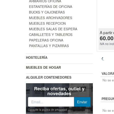
ARMARIOS OFICINA
ESTANTERÍAS DE OFICINA
BUCKS Y CAJONERAS
MUEBLES ARCHIVADORES
MUEBLES RECEPCION
MUEBLES SALAS DE ESPERA
A partir 
CABALLETES Y TABLEROS
60.00
PAPELERAS OFICINA
IVA no inc
PANTALLAS Y PIZARRAS
HOSTELERÍA
MUEBLES DE HOGAR
VALOR
ALQUILER CONTENEDORES
No se en
Reciba ofertas, outlet y
novedades
PREGUN
Consulte la política de privacidad
No se e