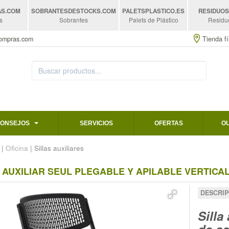
AS
.COM
SOBRANTESDESTOCKS
.COM
PALETSPLASTICO
.ES
RESIDUO
s
Sobrantes
Palets de Plástico
Residu
compras.com
Tienda fí
CONSEJOS
SERVICIOS
OFERTAS
O
|
Oficina
| Sillas auxiliares
 AUXILIAR SEUL PLEGABLE Y APILABLE VERTIC
DESCRIP
Silla
de ac