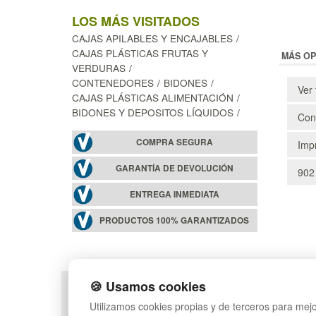
LOS MÁS VISITADOS
CAJAS APILABLES Y ENCAJABLES
CAJAS PLÁSTICAS FRUTAS Y
MÁS OP
VERDURAS
CONTENEDORES
BIDONES
Ver 
CAJAS PLÁSTICAS ALIMENTACIÓN
BIDONES Y DEPOSITOS LÍQUIDOS
Cons
COMPRA SEGURA
Impr
GARANTÍA DE DEVOLUCIÓN
902
ENTREGA INMEDIATA
PRODUCTOS 100% GARANTIZADOS
🍪 Usamos cookies
POLÍTICA DE PRIVACIDAD
MAPA WEB
Utilizamos cookies propias y de terceros para mejo
CONDICIONES DE USO
PREGUNTAS FRECUEN