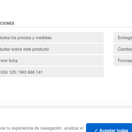
CIONES
todos los precios y medidas
Entreg
ultar sobre este producto
Cambio
imir ficha
Formas
 024 125 / 963 666 741
CAJAS
PALE
rar tu experiencia de navegación, analizar el
TES
ESTANTERÍAS
CONT
✓ Aceptar todas