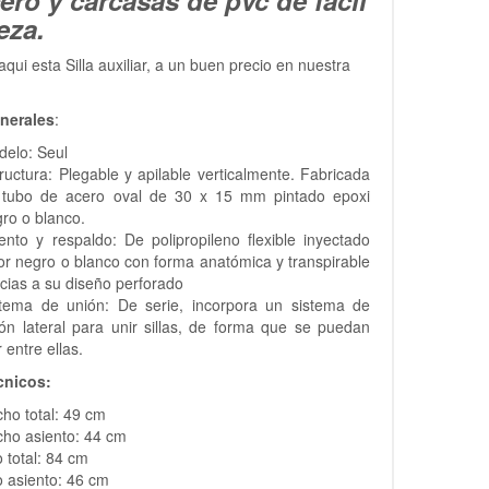
eza.
qui esta Silla auxiliar, a un buen precio en nuestra
nerales
:
delo: Seul
ructura: Plegable y apilable verticalmente. Fabricada
 tubo de acero oval de 30 x 15 mm pintado epoxi
ro o blanco.
ento y respaldo: De polipropileno flexible inyectado
or negro o blanco con forma anatómica y transpirable
cias a su diseño perforado
stema de unión: De serie, incorpora un sistema de
ón lateral para unir sillas, de forma que se puedan
ar entre ellas.
cnicos:
ho total: 49 cm
ho asiento: 44 cm
o total: 84 cm
o asiento: 46 cm