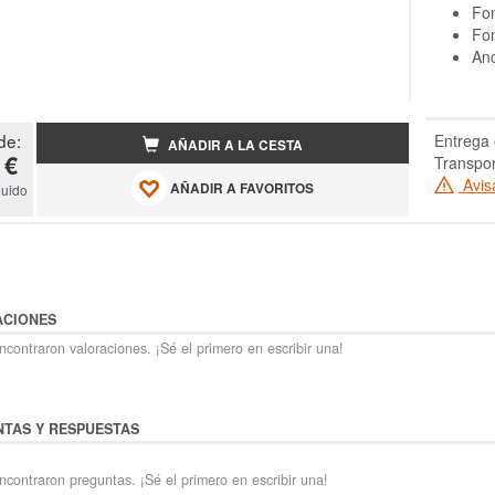
Fon
Fon
Anc
de:
Entrega 
AÑADIR A LA CESTA
 €
Transpor
Avis
AÑADIR A FAVORITOS
luido
ACIONES
contraron valoraciones. ¡Sé el primero en escribir una!
TAS Y RESPUESTAS
ncontraron preguntas. ¡Sé el primero en escribir una!