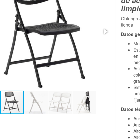
limpi
Obtenga a
tienda
Datos ge
Mo
Est
en
neg
Asi
col
gra
Si
uni
fij
Datos té
Anc
Anc
Alt
Alt