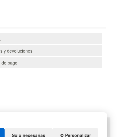
a
s y devoluciones
 de pago
TS
DEPORTES
ENEDORES DE PLÁSTICO
ARTÍCULOS DE NATACIÓN
Solo necesarias
⚙️ Personalizar