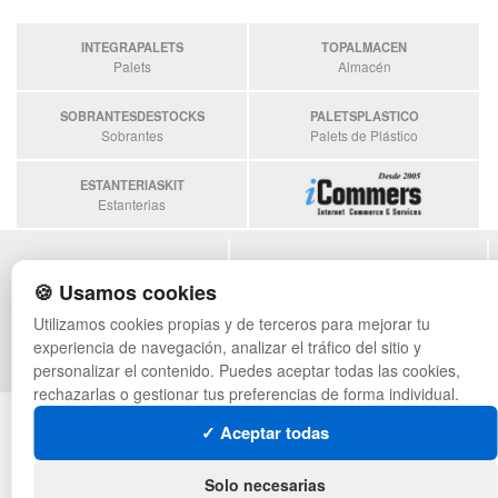
INTEGRAPALETS
TOPALMACEN
Palets
Almacén
SOBRANTESDESTOCKS
PALETSPLASTICO
Sobrantes
Palets de Plástico
ESTANTERIASKIT
Estanterias
POLÍTICA DE PRIVACIDAD
MAPA WEB
🍪 Usamos cookies
CONDICIONES DE USO
PREGUNTAS FRECUENTES
CAMBIOS Y DEVOLUCIONES
INGRESA A TU CUENTA
Utilizamos cookies propias y de terceros para mejorar tu
CONTACTO
experiencia de navegación, analizar el tráfico del sitio y
QUIENES SOMOS
personalizar el contenido. Puedes aceptar todas las cookies,
rechazarlas o gestionar tus preferencias de forma individual.
© asistentecompras.com - Todos los derechos reservados
✓ Aceptar todas
Solo necesarias