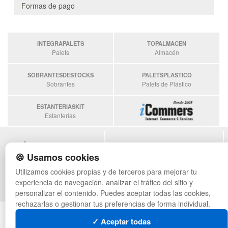
Formas de pago
INTEGRAPALETS
TOPALMACEN
Palets
Almacén
SOBRANTESDESTOCKS
PALETSPLASTICO
Sobrantes
Palets de Plástico
ESTANTERIASKIT
Estanterias
POLÍTICA DE PRIVACIDAD
MAPA WEB
CONDICIONES DE USO
PREGUNTAS FRECUENTES
🍪 Usamos cookies
CAMBIOS Y DEVOLUCIONES
INGRESA A TU CUENTA
Utilizamos cookies propias y de terceros para mejorar tu
CONTACTO
experiencia de navegación, analizar el tráfico del sitio y
QUIENES SOMOS
personalizar el contenido. Puedes aceptar todas las cookies,
rechazarlas o gestionar tus preferencias de forma individual.
© asistentecompras.com - Todos los derechos reservados
✓ Aceptar todas