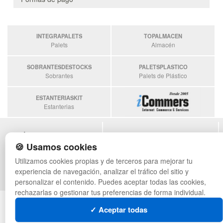
INTEGRAPALETS
TOPALMACEN
Palets
Almacén
SOBRANTESDESTOCKS
PALETSPLASTICO
Sobrantes
Palets de Plástico
ESTANTERIASKIT
Estanterias
POLÍTICA DE PRIVACIDAD
MAPA WEB
🍪 Usamos cookies
CONDICIONES DE USO
PREGUNTAS FRECUENTES
CAMBIOS Y DEVOLUCIONES
INGRESA A TU CUENTA
Utilizamos cookies propias y de terceros para mejorar tu
CONTACTO
experiencia de navegación, analizar el tráfico del sitio y
QUIENES SOMOS
personalizar el contenido. Puedes aceptar todas las cookies,
rechazarlas o gestionar tus preferencias de forma individual.
© asistentecompras.com - Todos los derechos reservados
✓ Aceptar todas