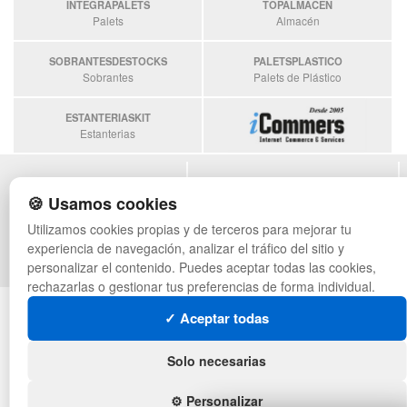
INTEGRAPALETS
TOPALMACEN
Palets
Almacén
SOBRANTESDESTOCKS
PALETSPLASTICO
Sobrantes
Palets de Plástico
ESTANTERIASKIT
Estanterias
POLÍTICA DE PRIVACIDAD
MAPA WEB
🍪 Usamos cookies
CONDICIONES DE USO
PREGUNTAS FRECUENTES
CAMBIOS Y DEVOLUCIONES
INGRESA A TU CUENTA
Utilizamos cookies propias y de terceros para mejorar tu
CONTACTO
experiencia de navegación, analizar el tráfico del sitio y
QUIENES SOMOS
personalizar el contenido. Puedes aceptar todas las cookies,
rechazarlas o gestionar tus preferencias de forma individual.
© asistentecompras.com - Todos los derechos reservados
✓ Aceptar todas
Solo necesarias
⚙️ Personalizar