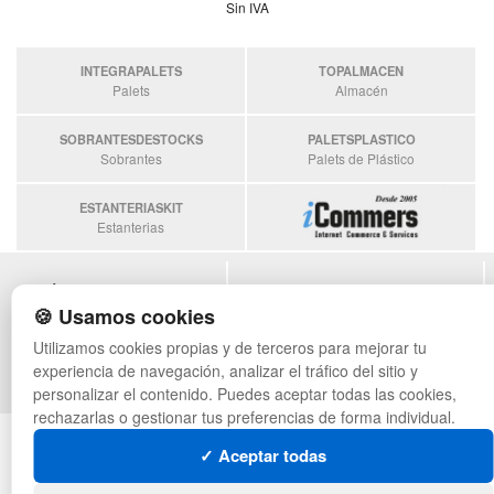
Sin IVA
INTEGRAPALETS
TOPALMACEN
Palets
Almacén
SOBRANTESDESTOCKS
PALETSPLASTICO
Sobrantes
Palets de Plástico
ESTANTERIASKIT
Estanterias
POLÍTICA DE PRIVACIDAD
MAPA WEB
🍪 Usamos cookies
CONDICIONES DE USO
PREGUNTAS FRECUENTES
CAMBIOS Y DEVOLUCIONES
INGRESA A TU CUENTA
Utilizamos cookies propias y de terceros para mejorar tu
CONTACTO
experiencia de navegación, analizar el tráfico del sitio y
QUIENES SOMOS
personalizar el contenido. Puedes aceptar todas las cookies,
rechazarlas o gestionar tus preferencias de forma individual.
© asistentecompras.com - Todos los derechos reservados
✓ Aceptar todas