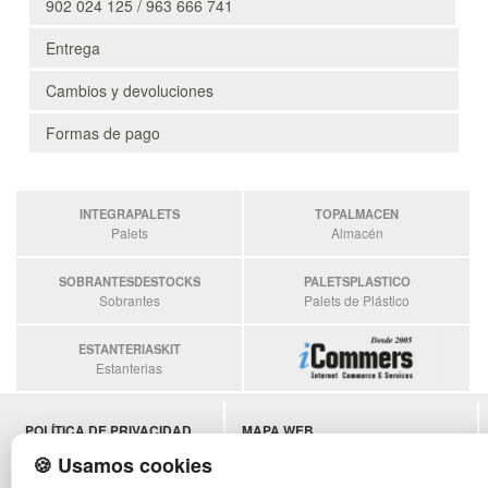
902 024 125 / 963 666 741
Entrega
Cambios y devoluciones
Formas de pago
INTEGRAPALETS
TOPALMACEN
Palets
Almacén
SOBRANTESDESTOCKS
PALETSPLASTICO
Sobrantes
Palets de Plástico
ESTANTERIASKIT
Estanterias
POLÍTICA DE PRIVACIDAD
MAPA WEB
CONDICIONES DE USO
PREGUNTAS FRECUENTES
🍪 Usamos cookies
CAMBIOS Y DEVOLUCIONES
INGRESA A TU CUENTA