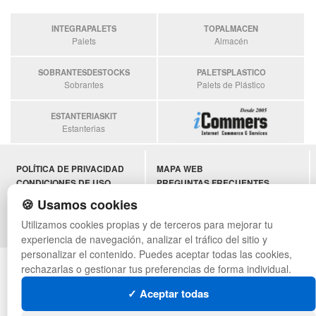
INTEGRAPALETS
TOPALMACEN
Palets
Almacén
SOBRANTESDESTOCKS
PALETSPLASTICO
Sobrantes
Palets de Plástico
ESTANTERIASKIT
Estanterias
POLÍTICA DE PRIVACIDAD
MAPA WEB
CONDICIONES DE USO
PREGUNTAS FRECUENTES
CAMBIOS Y DEVOLUCIONES
INGRESA A TU CUENTA
🍪 Usamos cookies
CONTACTO
Utilizamos cookies propias y de terceros para mejorar tu
QUIENES SOMOS
experiencia de navegación, analizar el tráfico del sitio y
personalizar el contenido. Puedes aceptar todas las cookies,
© asistentecompras.com - Todos los derechos reservados
rechazarlas o gestionar tus preferencias de forma individual.
✓ Aceptar todas