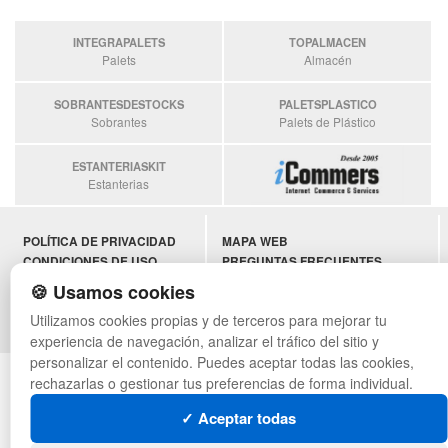
INTEGRAPALETS
TOPALMACEN
Palets
Almacén
SOBRANTESDESTOCKS
PALETSPLASTICO
Sobrantes
Palets de Plástico
ESTANTERIASKIT
Estanterias
POLÍTICA DE PRIVACIDAD
MAPA WEB
CONDICIONES DE USO
PREGUNTAS FRECUENTES
CAMBIOS Y DEVOLUCIONES
INGRESA A TU CUENTA
🍪 Usamos cookies
CONTACTO
Utilizamos cookies propias y de terceros para mejorar tu
QUIENES SOMOS
experiencia de navegación, analizar el tráfico del sitio y
personalizar el contenido. Puedes aceptar todas las cookies,
© asistentecompras.com - Todos los derechos reservados
rechazarlas o gestionar tus preferencias de forma individual.
✓ Aceptar todas