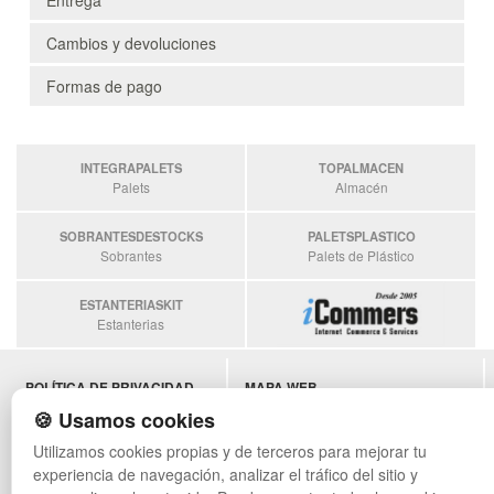
Cambios y devoluciones
Formas de pago
INTEGRAPALETS
TOPALMACEN
Palets
Almacén
SOBRANTESDESTOCKS
PALETSPLASTICO
Sobrantes
Palets de Plástico
ESTANTERIASKIT
Estanterias
POLÍTICA DE PRIVACIDAD
MAPA WEB
CONDICIONES DE USO
PREGUNTAS FRECUENTES
🍪 Usamos cookies
CAMBIOS Y DEVOLUCIONES
INGRESA A TU CUENTA
Utilizamos cookies propias y de terceros para mejorar tu
CONTACTO
experiencia de navegación, analizar el tráfico del sitio y
QUIENES SOMOS