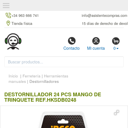
+34 963 666 741
info@asistentecompras.com
Tienda física
15 días de derecho de devol
Contacto
Mi cuenta
0
Inicio
|
Ferretería
|
Herramientas
manuales
| Destornilladores
DESTORNILLADOR 24 PCS MANGO DE
TRINQUETE REF.HKSDB0248