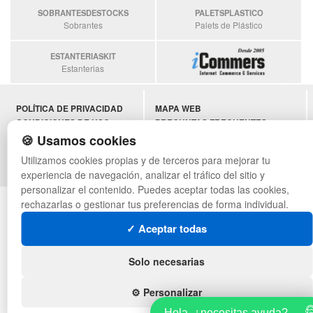
SOBRANTESDESTOCKS
PALETSPLASTICO
Sobrantes
Palets de Plástico
ESTANTERIASKIT
Estanterias
POLÍTICA DE PRIVACIDAD
MAPA WEB
CONDICIONES DE USO
PREGUNTAS FRECUENTES
CAMBIOS Y DEVOLUCIONES
INGRESA A TU CUENTA
🍪 Usamos cookies
CONTACTO
Utilizamos cookies propias y de terceros para mejorar tu
QUIENES SOMOS
experiencia de navegación, analizar el tráfico del sitio y
personalizar el contenido. Puedes aceptar todas las cookies,
© asistentecompras.com - Todos los derechos reservados
rechazarlas o gestionar tus preferencias de forma individual.
✓ Aceptar todas
Solo necesarias
⚙️ Personalizar
Hola, ¿necesitas ayuda?