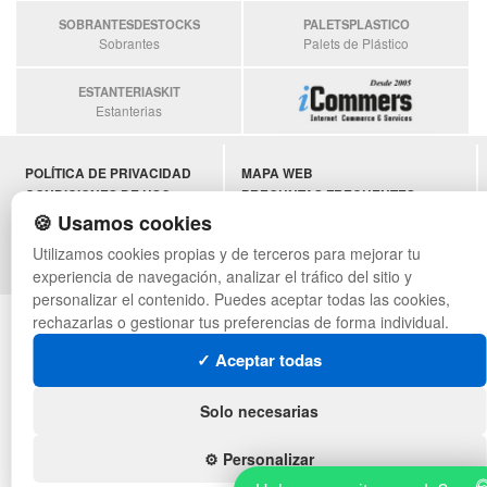
SOBRANTESDESTOCKS
PALETSPLASTICO
Sobrantes
Palets de Plástico
ESTANTERIASKIT
Estanterias
POLÍTICA DE PRIVACIDAD
MAPA WEB
CONDICIONES DE USO
PREGUNTAS FRECUENTES
CAMBIOS Y DEVOLUCIONES
INGRESA A TU CUENTA
🍪 Usamos cookies
CONTACTO
Utilizamos cookies propias y de terceros para mejorar tu
QUIENES SOMOS
experiencia de navegación, analizar el tráfico del sitio y
personalizar el contenido. Puedes aceptar todas las cookies,
© asistentecompras.com - Todos los derechos reservados
rechazarlas o gestionar tus preferencias de forma individual.
✓ Aceptar todas
Solo necesarias
⚙️ Personalizar