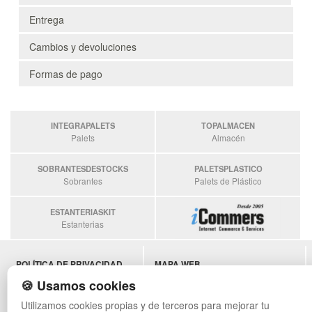
Entrega
Cambios y devoluciones
Formas de pago
INTEGRAPALETS
TOPALMACEN
Palets
Almacén
SOBRANTESDESTOCKS
PALETSPLASTICO
Sobrantes
Palets de Plástico
ESTANTERIASKIT
Estanterias
POLÍTICA DE PRIVACIDAD
MAPA WEB
CONDICIONES DE USO
PREGUNTAS FRECUENTES
🍪 Usamos cookies
CAMBIOS Y DEVOLUCIONES
INGRESA A TU CUENTA
Utilizamos cookies propias y de terceros para mejorar tu
CONTACTO