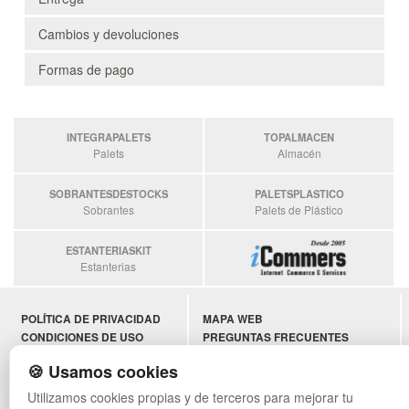
Cambios y devoluciones
Formas de pago
INTEGRAPALETS
TOPALMACEN
Palets
Almacén
SOBRANTESDESTOCKS
PALETSPLASTICO
Sobrantes
Palets de Plástico
ESTANTERIASKIT
Estanterias
POLÍTICA DE PRIVACIDAD
MAPA WEB
CONDICIONES DE USO
PREGUNTAS FRECUENTES
CAMBIOS Y DEVOLUCIONES
INGRESA A TU CUENTA
🍪 Usamos cookies
CONTACTO
QUIENES SOMOS
Utilizamos cookies propias y de terceros para mejorar tu