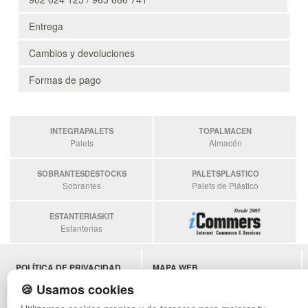
Entrega
Cambios y devoluciones
Formas de pago
INTEGRAPALETS
TOPALMACEN
Palets
Almacén
SOBRANTESDESTOCKS
PALETSPLASTICO
Sobrantes
Palets de Plástico
ESTANTERIASKIT
Estanterias
POLÍTICA DE PRIVACIDAD
MAPA WEB
CONDICIONES DE USO
PREGUNTAS FRECUENTES
🍪 Usamos cookies
CAMBIOS Y DEVOLUCIONES
INGRESA A TU CUENTA