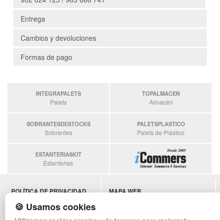
Entrega
Cambios y devoluciones
Formas de pago
INTEGRAPALETS
TOPALMACEN
Palets
Almacén
SOBRANTESDESTOCKS
PALETSPLASTICO
Sobrantes
Palets de Plástico
ESTANTERIASKIT
Estanterias
POLÍTICA DE PRIVACIDAD
MAPA WEB
CONDICIONES DE USO
PREGUNTAS FRECUENTES
🍪 Usamos cookies
CAMBIOS Y DEVOLUCIONES
INGRESA A TU CUENTA