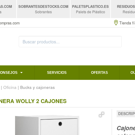
AS
.COM
SOBRANTESDESTOCKS
.COM
PALETSPLASTICO
.ES
RESIDUO
s
Sobrantes
Palets de Plástico
Residu
compras.com
Tienda fí
CONSEJOS
SERVICIOS
OFERTAS
O
|
Oficina
| Bucks y cajoneras
NERA WOLLY 2 CAJONES
DESCRIP
Cajon