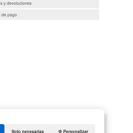
s y devoluciones
 de pago
TS
DEPORTES
ENEDORES DE PLÁSTICO
ARTÍCULOS DE NATACIÓN
Solo necesarias
⚙️ Personalizar