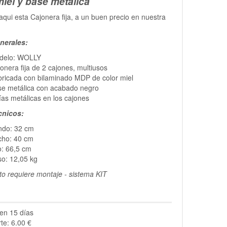
miel y base metálica
qui esta Cajonera fija, a un buen precio en nuestra
nerales:
delo: WOLLY
onera fija de 2 cajones, multiusos
ricada con bilaminado MDP de color miel
se metálica con acabado negro
as metálicas en los cajones
cnicos:
ndo: 32 cm
cho: 40 cm
o: 66,5 cm
o: 12,05 kg
to requiere montaje - sistema KIT
en 15 días
te: 6.00 €