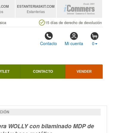
S
.COM
ESTANTERIASKIT
.COM
os
Estanterias
sica
15 días de derecho de devolución
Contacto
Mi cuenta
0
UTLET
CONTACTO
VENDER
CIÓN
era WOLLY con bilaminado MDP de