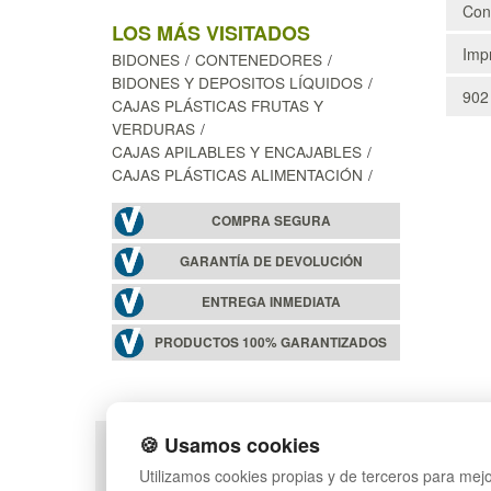
Cons
LOS MÁS VISITADOS
Impr
BIDONES
CONTENEDORES
BIDONES Y DEPOSITOS LÍQUIDOS
902
CAJAS PLÁSTICAS FRUTAS Y
VERDURAS
CAJAS APILABLES Y ENCAJABLES
CAJAS PLÁSTICAS ALIMENTACIÓN
COMPRA SEGURA
GARANTÍA DE DEVOLUCIÓN
ENTREGA INMEDIATA
PRODUCTOS 100% GARANTIZADOS
🍪 Usamos cookies
POLÍTICA DE PRIVACIDAD
MAPA WEB
Utilizamos cookies propias y de terceros para mejo
CONDICIONES DE USO
PREGUNTAS FRECUEN