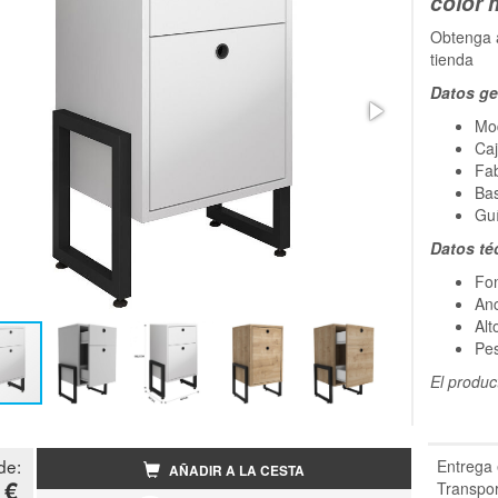
color 
Obtenga a
tienda
Datos ge
Mo
Caj
Fab
Ba
Guí
Datos té
Fo
An
Alt
Pes
El produc
de:
Entrega 
AÑADIR A LA CESTA
 €
Transpor