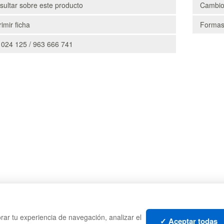
ultar sobre este producto
Cambio
imir ficha
Formas
 024 125 / 963 666 741
CAJAS
PALE
rar tu experiencia de navegación, analizar el
TES
ESTANTERÍAS
CONT
✓ Aceptar todas