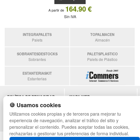
164.90 €
A partir de
Sin IVA
INTEGRAPALETS
TOPALMACEN
Palets
Almacén
SOBRANTESDESTOCKS
PALETSPLASTICO
Sobrantes
Palets de Plástico
ESTANTERIASKIT
Estanterias
POLÍTICA DE PRIVACIDAD
MAPA WEB
CONDICIONES DE USO
PREGUNTAS FRECUENTES
🍪 Usamos cookies
CAMBIOS Y DEVOLUCIONES
INGRESA A TU CUENTA
Utilizamos cookies propias y de terceros para mejorar tu
CONTACTO
experiencia de navegación, analizar el tráfico del sitio y
QUIENES SOMOS
personalizar el contenido. Puedes aceptar todas las cookies,
rechazarlas o gestionar tus preferencias de forma individual.
© asistentecompras.com - Todos los derechos reservados