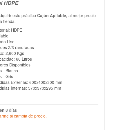
al HDPE
quirir este práctico
Cajón Apilable,
al mejor precio
a tienda.
terial: HDPE
lable
ndo Liso
des 2/3 ranuradas
so: 2,600 Kgs
acidad: 60 Litros
ores Disponibles:
Blanco
Gris
didas Externas: 600x400x300 mm
didas Internas: 570x370x295 mm
en 8 días
arme si cambia de precio.