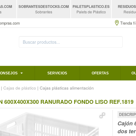
AS
.COM
SOBRANTESDESTOCKS
.COM
PALETSPLASTICO
.ES
RESIDUO
s
Sobrantes
Palets de Plástico
Residu
compras.com
Tienda fí
CONSEJOS
SERVICIOS
OFERTAS
O
|
Cajas de plástico
| Cajas plásticas alimentación
N 600X400X300 RANURADO FONDO LISO REF.1819
DESCRIP
Cajón
dos te