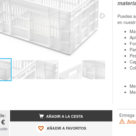
materi
Puedes ad
en nuestr
Ma
Api
Fo
Par
Pe
Cap
Col
Me
Me
de:
Entrega 
AÑADIR A LA CESTA
 €
Avis
AÑADIR A FAVORITOS
luido