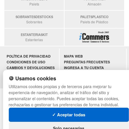
Palets
Almacén
SOBRANTESDESTOCKS
PALETSPLASTICO
Sobrantes
Palets de Plástico
ESTANTERIASKIT
Estanterias
POLÍTICA DE PRIVACIDAD
MAPA WEB
CONDICIONES DE USO
PREGUNTAS FRECUENTES
CAMBIOS Y DEVOLUCIONES
INGRESA A TU CUENTA
CONTACTO
🍪 Usamos cookies
QUIENES SOMOS
Utilizamos cookies propias y de terceros para mejorar tu
experiencia de navegación, analizar el tráfico del sitio y
© asistentecompras.com - Todos los derechos reservados
personalizar el contenido. Puedes aceptar todas las cookies,
rechazarlas o gestionar tus preferencias de forma individual.
✓ Aceptar todas
Solo necesarias