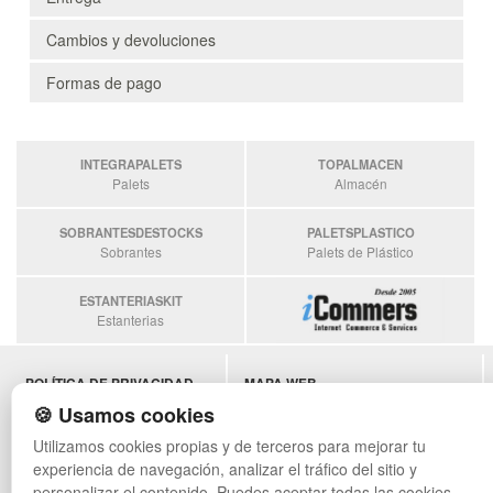
Cambios y devoluciones
Formas de pago
INTEGRAPALETS
TOPALMACEN
Palets
Almacén
SOBRANTESDESTOCKS
PALETSPLASTICO
Sobrantes
Palets de Plástico
ESTANTERIASKIT
Estanterias
POLÍTICA DE PRIVACIDAD
MAPA WEB
CONDICIONES DE USO
PREGUNTAS FRECUENTES
🍪 Usamos cookies
CAMBIOS Y DEVOLUCIONES
INGRESA A TU CUENTA
Utilizamos cookies propias y de terceros para mejorar tu
CONTACTO
experiencia de navegación, analizar el tráfico del sitio y
QUIENES SOMOS
personalizar el contenido. Puedes aceptar todas las cookies,