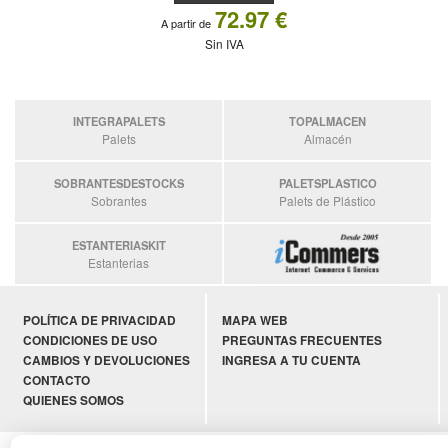
72.97 €
A partir de
Sin IVA
INTEGRAPALETS
TOPALMACEN
Palets
Almacén
SOBRANTESDESTOCKS
PALETSPLASTICO
Sobrantes
Palets de Plástico
ESTANTERIASKIT
Estanterias
POLÍTICA DE PRIVACIDAD
MAPA WEB
CONDICIONES DE USO
PREGUNTAS FRECUENTES
CAMBIOS Y DEVOLUCIONES
INGRESA A TU CUENTA
CONTACTO
QUIENES SOMOS