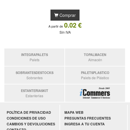
Comprar
0.02 €
A partir de
Sin IVA
INTEGRAPALETS
TOPALMACEN
Palets
Almacén
SOBRANTESDESTOCKS
PALETSPLASTICO
Sobrantes
Palets de Plástico
ESTANTERIASKIT
Estanterias
POLÍTICA DE PRIVACIDAD
MAPA WEB
CONDICIONES DE USO
PREGUNTAS FRECUENTES
CAMBIOS Y DEVOLUCIONES
INGRESA A TU CUENTA
CONTACTO