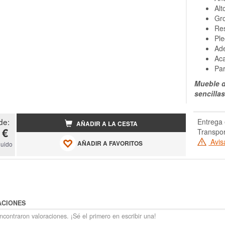
Alt
Gr
Res
Ple
Ad
Aca
Par
Mueble d
sencilla
de:
Entrega 
AÑADIR A LA CESTA
 €
Transpor
Avis
AÑADIR A FAVORITOS
luido
ACIONES
contraron valoraciones. ¡Sé el primero en escribir una!