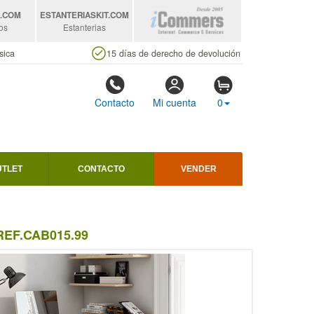
S
.COM
ESTANTERIASKIT
.COM
os
Estanterias
sica
15 días de derecho de devolución
Contacto
Mi cuenta
0
UTLET
CONTACTO
VENDER
EF.CAB015.99