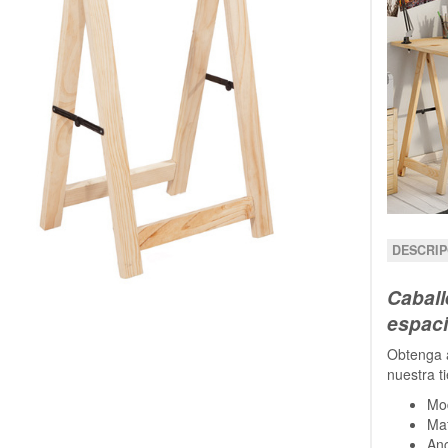
DESCRIP
Caball
espaci
Obtenga a
nuestra t
Mod
Mat
An