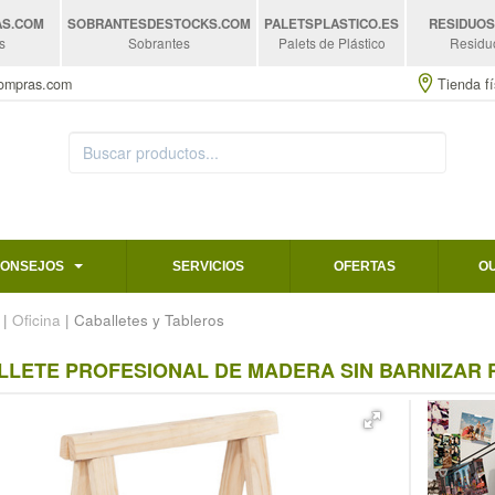
AS
.COM
SOBRANTESDESTOCKS
.COM
PALETSPLASTICO
.ES
RESIDUO
s
Sobrantes
Palets de Plástico
Residu
compras.com
Tienda fí
CONSEJOS
SERVICIOS
OFERTAS
O
|
Oficina
| Caballetes y Tableros
LLETE PROFESIONAL DE MADERA SIN BARNIZAR R