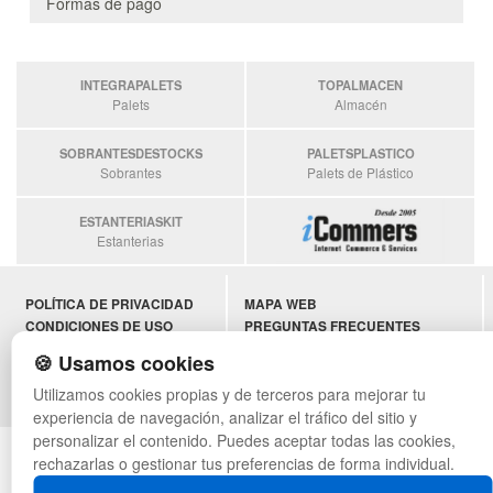
Formas de pago
INTEGRAPALETS
TOPALMACEN
Palets
Almacén
SOBRANTESDESTOCKS
PALETSPLASTICO
Sobrantes
Palets de Plástico
ESTANTERIASKIT
Estanterias
POLÍTICA DE PRIVACIDAD
MAPA WEB
CONDICIONES DE USO
PREGUNTAS FRECUENTES
CAMBIOS Y DEVOLUCIONES
INGRESA A TU CUENTA
🍪 Usamos cookies
CONTACTO
QUIENES SOMOS
Utilizamos cookies propias y de terceros para mejorar tu
experiencia de navegación, analizar el tráfico del sitio y
personalizar el contenido. Puedes aceptar todas las cookies,
© asistentecompras.com - Todos los derechos reservados
rechazarlas o gestionar tus preferencias de forma individual.