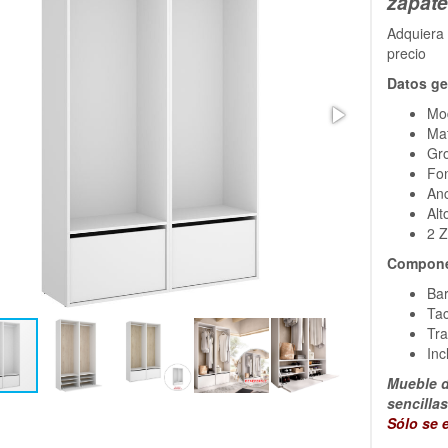
zapate
Adquiera 
precio
Datos ge
Mod
Mat
Gr
Fo
An
Alt
2 
Compone
Bar
Tac
Tra
Inc
Mueble d
sencilla
Sólo se 