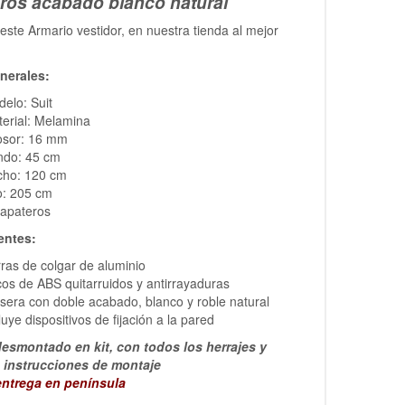
ros acabado blanco natural
este Armario vestidor, en nuestra tienda al mejor
nerales:
elo: Suit
erial: Melamina
osor: 16 mm
ndo: 45 cm
cho: 120 cm
o: 205 cm
Zapateros
ntes:
ras de colgar de aluminio
os de ABS quitarruidos y antirrayaduras
sera con doble acabado, blanco y roble natural
luye dispositivos de fijación a la pared
esmontado en kit, con todos los herrajes y
s instrucciones de montaje
entrega en península