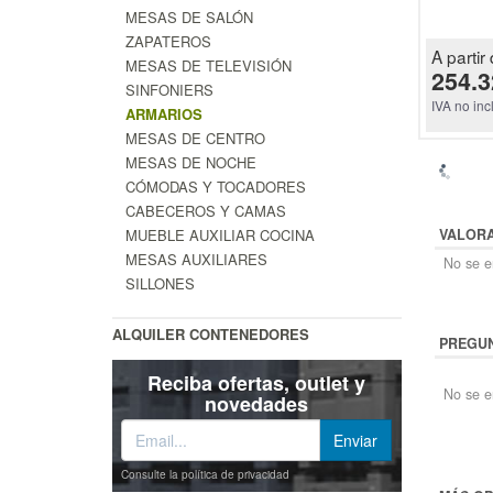
MESAS DE SALÓN
ZAPATEROS
A partir 
MESAS DE TELEVISIÓN
254.3
SINFONIERS
IVA no inc
ARMARIOS
MESAS DE CENTRO
MESAS DE NOCHE
CÓMODAS Y TOCADORES
CABECEROS Y CAMAS
MUEBLE AUXILIAR COCINA
VALOR
MESAS AUXILIARES
No se en
SILLONES
ALQUILER CONTENEDORES
PREGUN
Reciba ofertas, outlet y
No se e
novedades
Consulte la política de privacidad