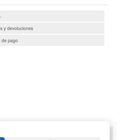
a
s y devoluciones
 de pago
TS
DEPORTES