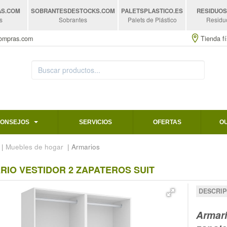
AS
.COM
SOBRANTESDESTOCKS
.COM
PALETSPLASTICO
.ES
RESIDUO
s
Sobrantes
Palets de Plástico
Residu
compras.com
Tienda fí
CONSEJOS
SERVICIOS
OFERTAS
O
|
Muebles de hogar
| Armarios
RIO VESTIDOR 2 ZAPATEROS SUIT
DESCRIP
Armari