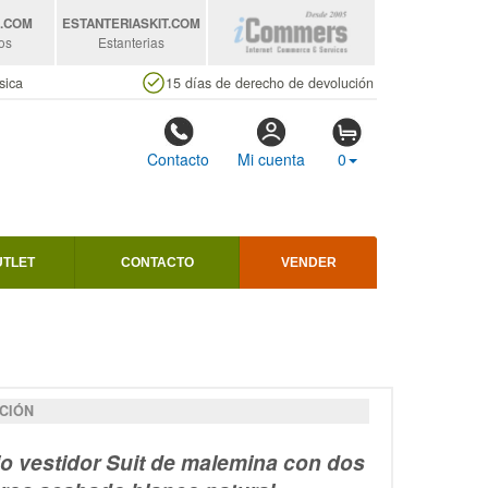
S
.COM
ESTANTERIASKIT
.COM
os
Estanterias
sica
15 días de derecho de devolución
Contacto
Mi cuenta
0
UTLET
CONTACTO
VENDER
CIÓN
o vestidor Suit de malemina con dos