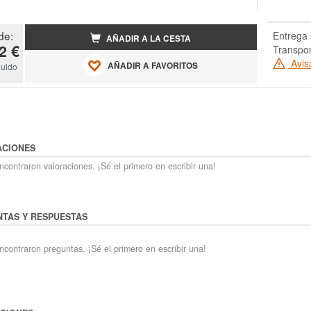
de:
Entrega 
AÑADIR A LA CESTA
2 €
Transpo
Avis
AÑADIR A FAVORITOS
luido
ACIONES
contraron valoraciones. ¡Sé el primero en escribir una!
TAS Y RESPUESTAS
ncontraron preguntas. ¡Sé el primero en escribir una!