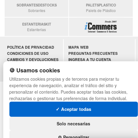
SOBRANTESDESTOCKS
PALETSPLASTICO
Sobrantes
Palets de Plástico
ESTANTERIASKIT
Estanterias
POLÍTICA DE PRIVACIDAD
MAPA WEB
CONDICIONES DE USO
PREGUNTAS FRECUENTES
CAMBIOS Y DEVOLUCIONES
INGRESA A TU CUENTA
CONTACTO
🍪 Usamos cookies
QUIENES SOMOS
Utilizamos cookies propias y de terceros para mejorar tu
experiencia de navegación, analizar el tráfico del sitio y
© asistentecompras.com - Todos los derechos reservados
personalizar el contenido. Puedes aceptar todas las cookies,
rechazarlas o gestionar tus preferencias de forma individual.
✓ Aceptar todas
Solo necesarias
⚙️ Personalizar