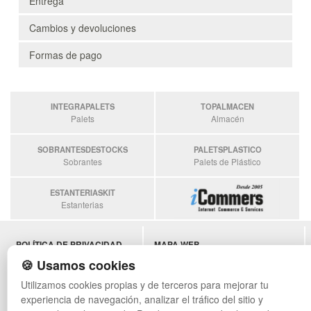
Entrega
Cambios y devoluciones
Formas de pago
INTEGRAPALETS
TOPALMACEN
Palets
Almacén
SOBRANTESDESTOCKS
PALETSPLASTICO
Sobrantes
Palets de Plástico
ESTANTERIASKIT
Estanterias
POLÍTICA DE PRIVACIDAD
MAPA WEB
CONDICIONES DE USO
PREGUNTAS FRECUENTES
🍪 Usamos cookies
CAMBIOS Y DEVOLUCIONES
INGRESA A TU CUENTA
Utilizamos cookies propias y de terceros para mejorar tu
CONTACTO
experiencia de navegación, analizar el tráfico del sitio y
QUIENES SOMOS