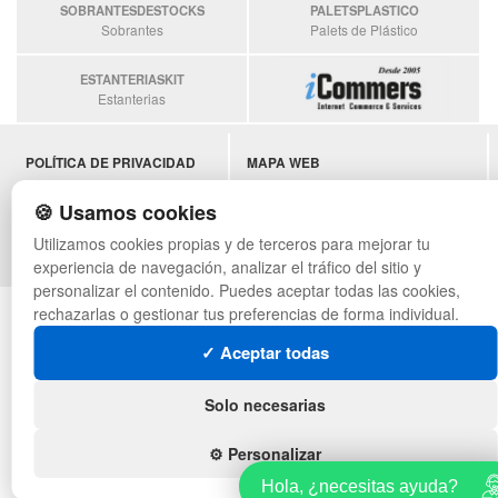
SOBRANTESDESTOCKS
PALETSPLASTICO
Sobrantes
Palets de Plástico
ESTANTERIASKIT
Estanterias
POLÍTICA DE PRIVACIDAD
MAPA WEB
CONDICIONES DE USO
PREGUNTAS FRECUENTES
CAMBIOS Y DEVOLUCIONES
INGRESA A TU CUENTA
🍪 Usamos cookies
CONTACTO
Utilizamos cookies propias y de terceros para mejorar tu
QUIENES SOMOS
experiencia de navegación, analizar el tráfico del sitio y
personalizar el contenido. Puedes aceptar todas las cookies,
© asistentecompras.com - Todos los derechos reservados
rechazarlas o gestionar tus preferencias de forma individual.
✓ Aceptar todas
Solo necesarias
⚙️ Personalizar
Hola, ¿necesitas ayuda?