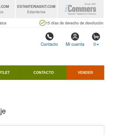
S
.COM
ESTANTERIASKIT
.COM
os
Estanterias
sica
15 días de derecho de devolución
Contacto
Mi cuenta
0
UTLET
CONTACTO
VENDER
je