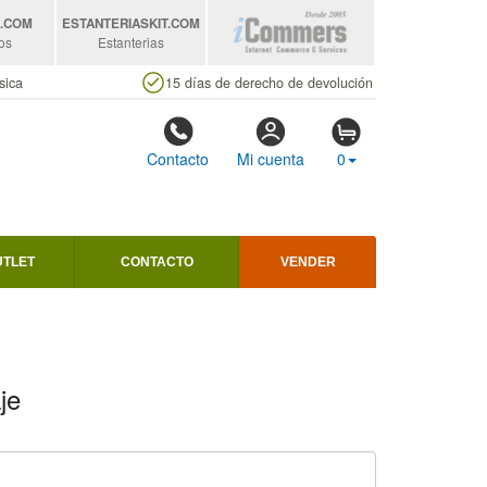
S
.COM
ESTANTERIASKIT
.COM
os
Estanterias
sica
15 días de derecho de devolución
Contacto
Mi cuenta
0
UTLET
CONTACTO
VENDER
je